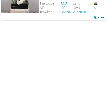
Fustcode
893
Land
1
2
3
4
5
VE
40
Kwaliteit
A1
Kweker
Special Selection
€
-,--