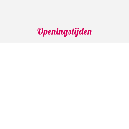
Openingstijden
Maandag: 04.30 - 15.00 uur
Dinsdag: 04.30 - 14.00 uur
Woensdag: 04.30 - 14.00 uur
Donderdag: 04.30 - 14.00 uur
Vrijdag: 04.30 - 14.00 uur
Zaterdag: Gesloten
Zondag: Gesloten