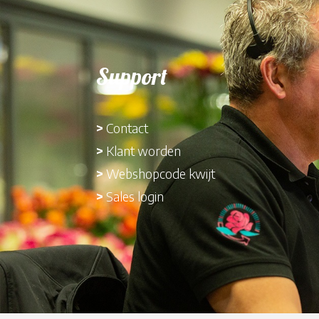
Support
>
Contact
>
Klant worden
>
Webshopcode kwijt
>
Sales login