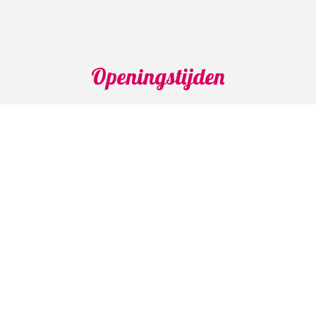
Openingstijden
Maandag: 04.30 - 15.00 uur
Dinsdag: 04.30 - 14.00 uur
Woensdag: 04.30 - 14.00 uur
Donderdag: 04.30 - 14.00 uur
Vrijdag: 04.30 - 14.00 uur
Zaterdag: Gesloten
Zondag: Gesloten