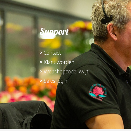
Support
>
Contact
>
Klant worden
>
Webshopcode kwijt
>
Sales login