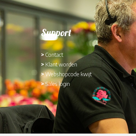
Support
>
Contact
>
Klant worden
>
Webshopcode kwijt
>
Sales login