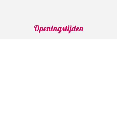
Openingstijden
Maandag: 04.30 - 15.00 uur
Dinsdag: 04.30 - 14.00 uur
Woensdag: 04.30 - 14.00 uur
Donderdag: 04.30 - 14.00 uur
Vrijdag: 04.30 - 14.00 uur
Zaterdag: Gesloten
Zondag: Gesloten