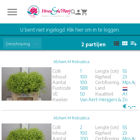
U bent niet ingelogd. Klik hier om in te loggen.
Omschrijving
2
partijen
Alchem M Robustica
Alchem M Robustica
Colli
1
Lengte (cm)
55
Inhoud
100
Rijpheid
23
x
Aantal
100
Certificeringen
Mps A
Fustcode
588
Land
1
2
3
4
5
VE
50
Kwaliteit
A1
Kweker
Van Aert-Herijgers & Zn.
€
-,--
Alchem M Robustica
Alchem M Robustica
Colli
2
Lengte (cm)
55
Inhoud
100
Rijpheid
23
x
100
Aantal
200
Certificeringen
Mps A