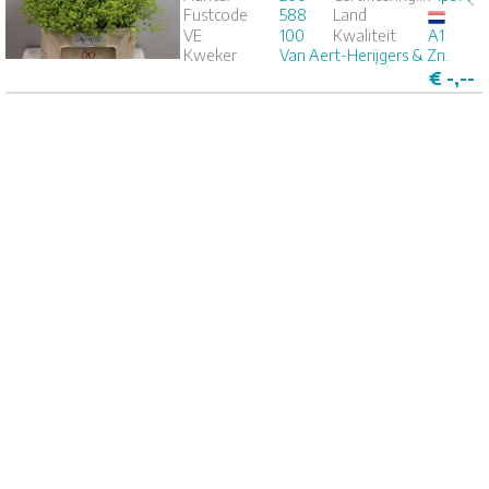
Fustcode
588
Land
1
2
3
4
5
VE
100
Kwaliteit
A1
Kweker
Van Aert-Herijgers & Zn.
€
-,--