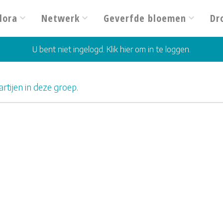
lora
Netwerk
Geverfde bloemen
Dr
U bent niet ingelogd. Klik hier om in te loggen.
rtijen in deze groep.