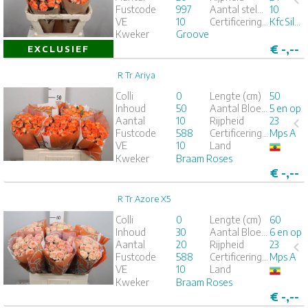
Fustcode
997
Aantal stelen per bos
10
1
2
3
4
5
VE
10
Certificeringen
Kfc Silver
Kweker
Groove
€
-,--
EXCLUSIEF
R Tr Ariya
R Tr Ariya
Colli
0
Lengte (cm)
50
Inhoud
50
Aantal Bloemknoppen
5 en op
x
Aantal
10
Rijpheid
23
Fustcode
588
Certificeringen
Mps A
1
2
3
4
5
VE
10
Land
Kweker
Braam Roses
€
-,--
R Tr Azore X5
R Tr Azore X5
Colli
0
Lengte (cm)
60
Inhoud
30
Aantal Bloemknoppen
6 en op
x
Aantal
20
Rijpheid
23
Fustcode
588
Certificeringen
Mps A
1
2
3
4
5
VE
10
Land
Kweker
Braam Roses
€
-,--