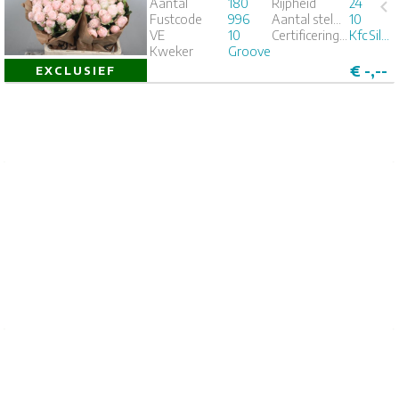
Aantal
180
Rijpheid
24
Fustcode
996
Aantal stelen per bos
10
1
2
3
4
5
VE
10
Certificeringen
Kfc Silver
Kweker
Groove
€
-,--
EXCLUSIEF