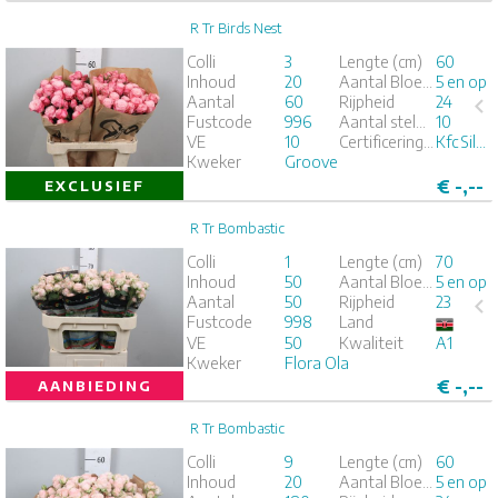
R Tr Birds Nest
R Tr Birds Nest
Colli
3
Lengte (cm)
60
Inhoud
20
Aantal Bloemknoppen
5 en op
x
Aantal
60
Rijpheid
24
Fustcode
996
Aantal stelen per bos
10
1
2
3
4
5
VE
10
Certificeringen
Kfc Silver
Kweker
Groove
€
-,--
EXCLUSIEF
R Tr Bombastic
R Tr Bombastic
Colli
1
Lengte (cm)
70
Inhoud
50
Aantal Bloemknoppen
5 en op
x
50
Aantal
50
Rijpheid
23
Fustcode
998
Land
1
2
3
4
5
VE
50
Kwaliteit
A1
Kweker
Flora Ola
€
-,--
AANBIEDING
R Tr Bombastic
R Tr Bombastic
Colli
9
Lengte (cm)
60
Inhoud
20
Aantal Bloemknoppen
5 en op
x