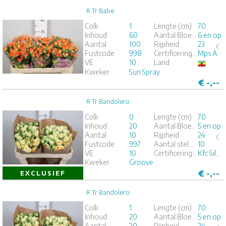
R Tr Babe
R Tr Babe
Colli
1
Lengte (cm)
70
Inhoud
60
Aantal Bloemknoppen
6 en op
x
Aantal
100
Rijpheid
23
Fustcode
998
Certificeringen
Mps A
1
2
3
4
5
VE
10
Land
Kweker
Sun Spray
€
-,--
R Tr Bandolero
R Tr Bandolero
Colli
0
Lengte (cm)
70
Inhoud
20
Aantal Bloemknoppen
5 en op
x
Aantal
10
Rijpheid
24
Fustcode
997
Aantal stelen per bos
10
1
2
3
4
5
VE
10
Certificeringen
Kfc Silver
Kweker
Groove
€
-,--
EXCLUSIEF
R Tr Bandolero
R Tr Bandolero
Colli
1
Lengte (cm)
70
Inhoud
20
Aantal Bloemknoppen
5 en op
x
Aantal
20
Rijpheid
24