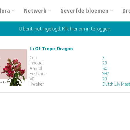
lora
Netwerk
Geverfde bloemen
Dr
U bent niet ingelogd. Klik hier om in te loggen.
Li Ot Tropic Dragon
Tropic Dragon
Colli
3
x
20
Inhoud
20
Aantal
60
Fustcode
997
1
2
3
VE
20
Kweker
Dutch Lily Mas