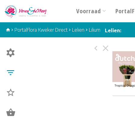
Voorraad
PortalF
PortalFlora Kweker Direct
Lelien
Lilium
Lelien:
Li Ot 