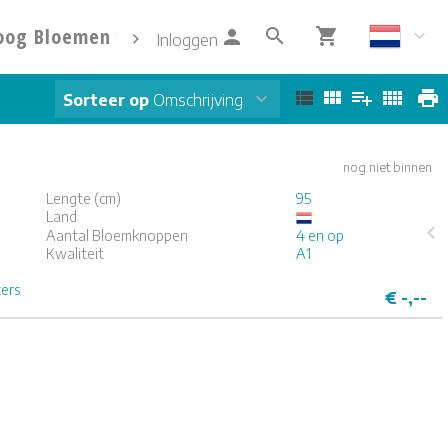
oog Bloemen
Info
Contact
Inloggen
Sorteer op
Omschrijving
nog niet binnen
Lengte (cm)
95
Land
Aantal Bloemknoppen
4 en op
Kwaliteit
A1
4
5
ters
€
-,--