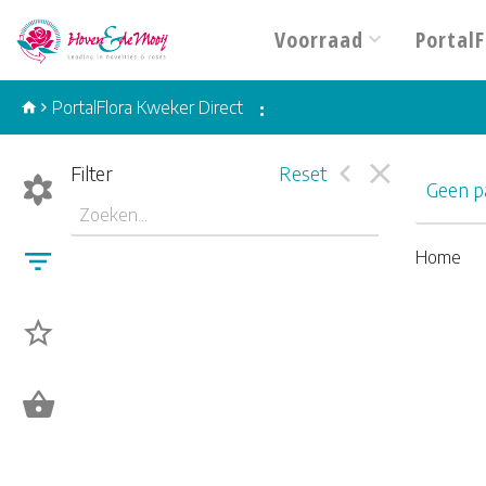
Voorraad
PortalF
PortalFlora Kweker Direct
:
Filter
Reset
Geen pa
Home