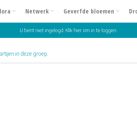
lora
Netwerk
Geverfde bloemen
Dr
U bent niet ingelogd. Klik hier om in te loggen.
rtijen in deze groep.