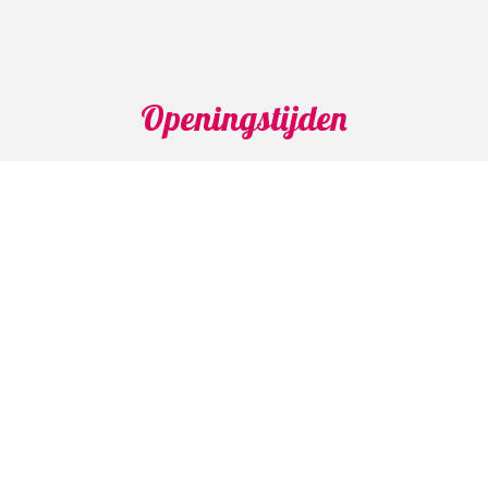
Openingstijden
Maandag: 04.30 - 15.00 uur
Dinsdag: 04.30 - 14.00 uur
Woensdag: 04.30 - 14.00 uur
Donderdag: 04.30 - 14.00 uur
Vrijdag: 04.30 - 14.00 uur
Zaterdag: Gesloten
Zondag: Gesloten