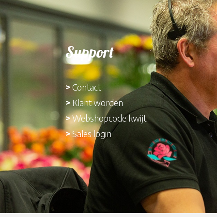
Support
>
Contact
>
Klant worden
>
Webshopcode kwijt
>
Sales login