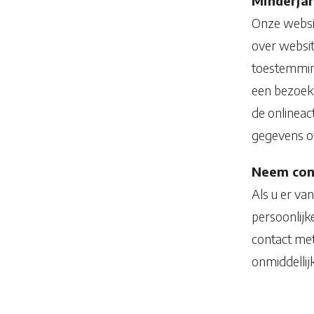
Minderjar
Onze websit
over website
toestemming
een bezoeke
de onlineac
gegevens o
Neem cont
Als u er va
persoonlij
contact met
onmiddellij