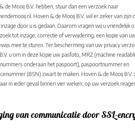
 de Mooij B.V. hebben, stuur dan een verzoek naar
ndemooij.nl. Hoven & de Mooij B.V. wil er zeker van zijn d
 inzage door u is gedaan. Daarom vragen wij u vriendelijk
oek tot inzage, correctie of verwijdering, een kopie van u
bewijs mee te sturen. Ter bescherming van uw privacy verz
B.V. u om in deze kopie uw pasfoto, MRZ (machine readabl
 nummers onderaan het paspoort), paspoortnummer en
icenummer (BSN) zwart te maken. Hoven & de Mooij B.V. z
aar in ieder geval binnen vier weken, op uw verzoek reage
ging van communicatie door SSL-encry