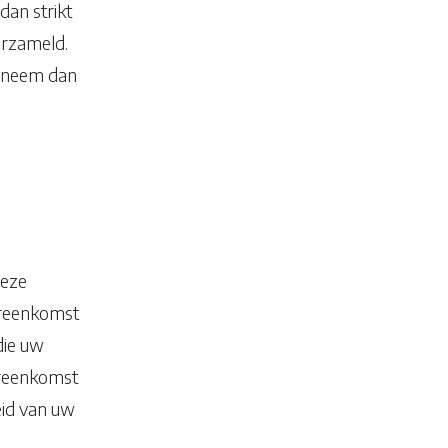
an strikt
erzameld.
l neem dan
deze
vereenkomst
die uw
ereenkomst
eid van uw