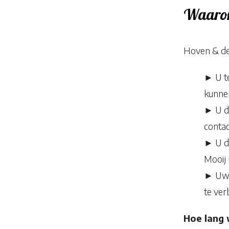
Waarom
Hoven & de
► U te
kunne
► U de
contac
► U d
Mooij 
► Uw 
te ver
Hoe lang