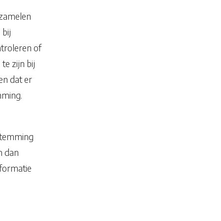
erzamelen
bij
troleren of
e zijn bij
en dat er
mming.
estemming
m dan
nformatie