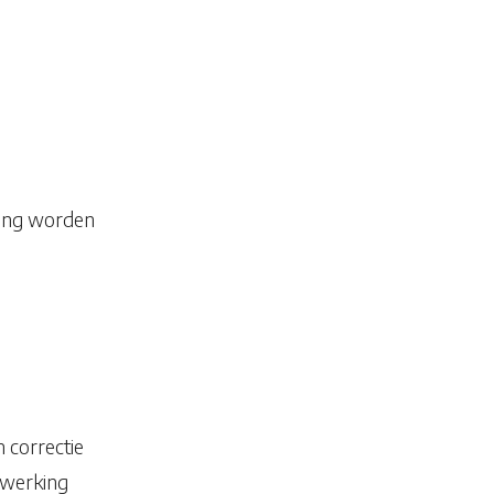
ring worden
 correctie
rwerking