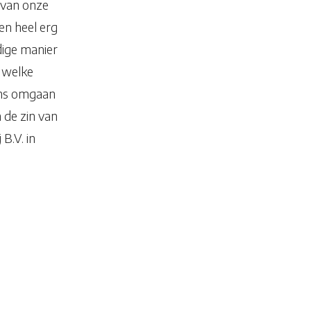
 van onze
en heel erg
dige manier
n welke
ens omgaan
 de zin van
B.V. in