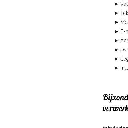
► Voo
► Tel
► Mob
► E-m
► Adr
► Over
► Gege
► Int
Bijzond
verwer