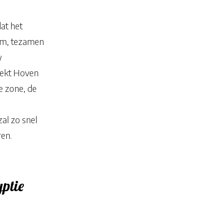
at het
 om, tezamen
w
oekt Hoven
e zone, de
al zo snel
ren.
ptie