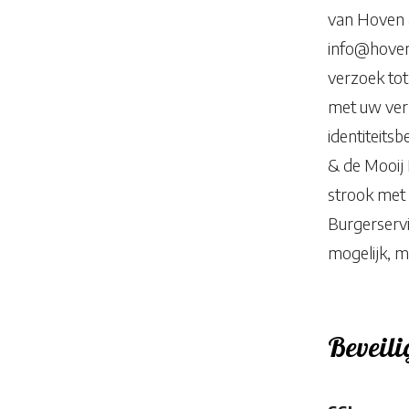
van Hoven &
info@hovene
verzoek tot
met uw verz
identiteits
& de Mooij 
strook met
Burgerserv
mogelijk, m
Beveili