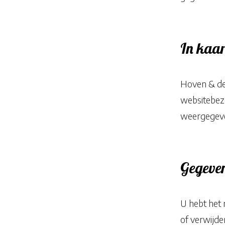
In kaar
Hoven & de 
websitebezo
weergegeve
Gegeven
U hebt het 
of verwijd