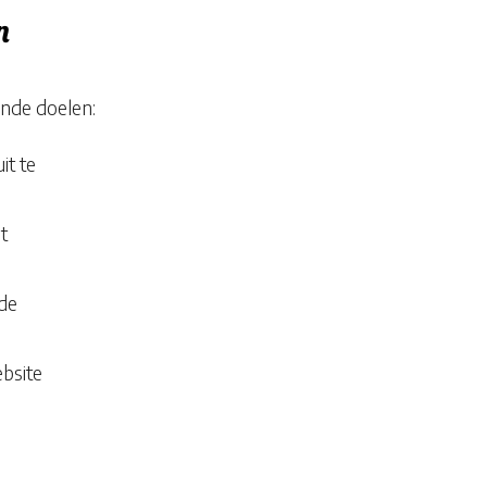
n
nde doelen:
it te
t
de
bsite