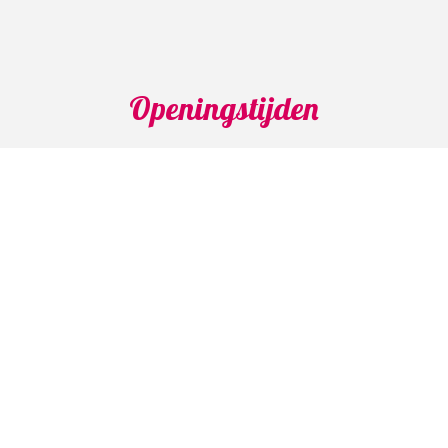
Openingstijden
Maandag: 04.30 - 15.00 uur
Dinsdag: 04.30 - 14.00 uur
Woensdag: 04.30 - 14.00 uur
Donderdag: 04.30 - 14.00 uur
Vrijdag: 04.30 - 14.00 uur
Zaterdag: Gesloten
Zondag: Gesloten