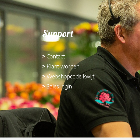
Support
>
Contact
>
Klant worden
>
Webshopcode kwijt
>
Sales login