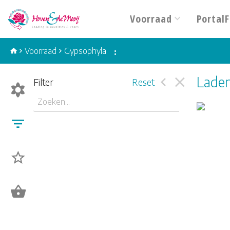
Voorraad
PortalF
Voorraad
Gypsophyla
:
Laden
Filter
Reset