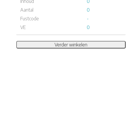
Inhoud
0
Aantal
0
Fustcode
-
VE
0
Verder winkelen