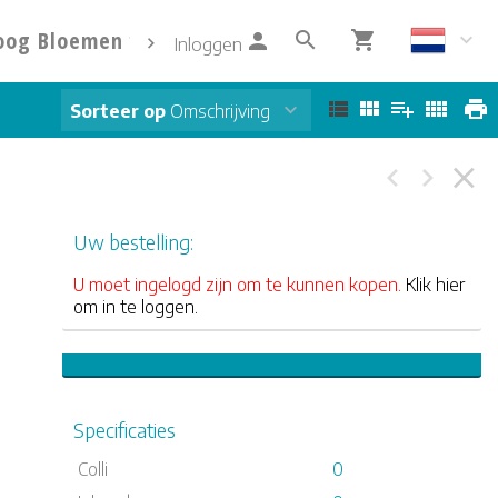
oog Bloemen
Info
Contact
Inloggen
Sorteer op
Omschrijving
Uw bestelling:
U moet ingelogd zijn om te kunnen kopen.
Klik hier
om in te loggen.
Specificaties
Colli
0