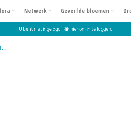
lora
Netwerk
Geverfde bloemen
Dr
U bent niet ingelogd. Klik hier om in te loggen.
...